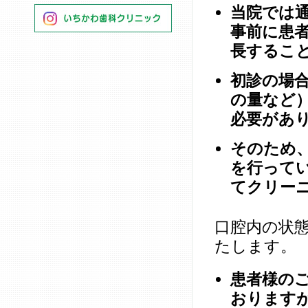
当院では通
事前に患
長するこ
初診の場
の量など
必要があ
そのため
を行って
てクリー
口腔内の状
たします。
患者様の
おります