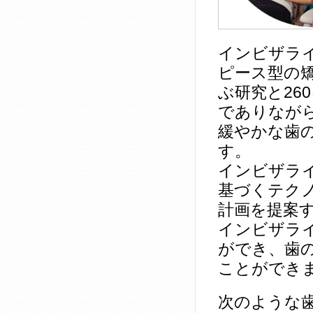
インビザラ
ピース型の矯
ぶ研究と26
でありなが
緩やかな歯
す。
インビザライ
基づくテク
計画を提案
インビザラ
ができ、歯
ことができ
次のような